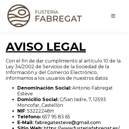
AVISO LEGAL
Con el fin de dar cumplimiento al artículo 10 de la
Ley 34/2002 de Servicios de la Sociedad de la
Información y del Comercio Electrónico,
informamos a los usuarios de nuestros datos:
Denominación Social:
Antonio Fabregat
Esteve
Domicilio Social:
C/San Isidre, 7, 12593
Moncofar, Castellón
NIF
: 53222248H
Teléfono:
657 95 83 65
E-Mail:
fabregatesteve@gmail.com
Sitio Web:
https://www.fusteriafabregat.es/