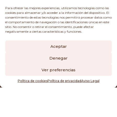
LEY APLICABLE
Para ofrecer las mejores experiencias, utilizamos tecnologías como las
La ley aplicable en caso de disputa o conflicto de
cookies para almacenar y/o acceder a la información del dispositivo. El
interpretación de los términos que conforman
consentimiento de estas tecnologías nos permitirá procesar datos como
este aviso legal, así como cualquier cuestión
el comportamiento de navegación o las identificaciones únicas en este
relacionada con los servicios del presente portal,
sitio. No consentir o retirar el consentimiento, puede afectar
será la ley española.
negativamente a ciertas características y funciones.
Aceptar
Denegar
Ver preferencias
Política de cookies
Política de privacidad
Aviso Legal
© 2024 Copyright Maderas Fabregat |
Aviso Legal
|
Politica de